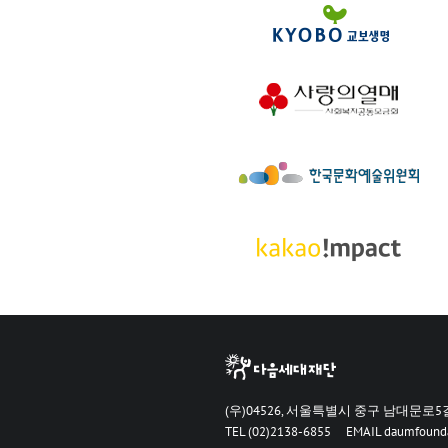
(우)04526, 서울특별시 중구 남대문로5길 
TEL (02)2138-6855
EMAIL
daumfound