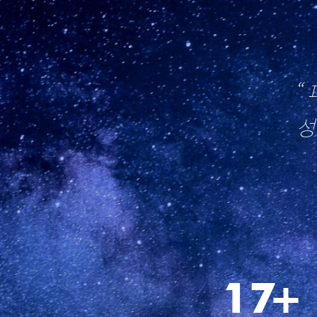
“
성
20