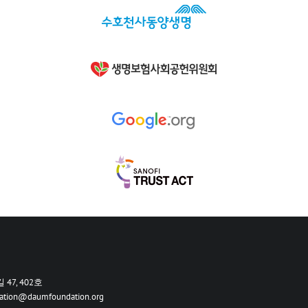
이름
47, 402호
ation@daumfoundation.org