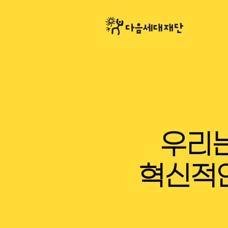
본
문
바
로
가
기
우리
혁신적