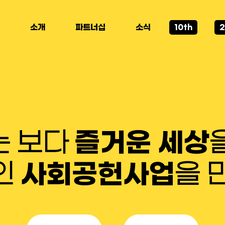
소개
파트너십
소식
10th
2
즐거운 세상
는 보다
사회공헌사업
인
을 